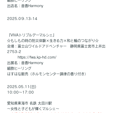
細胞ヒーリング
出店名：音香Harmony
2025.0９.13-14
『VIVAトリプルデーマルシェ』
☆もしもの時の防災体験×生きる力×和と輪のつながり☆
会場：富士山ワイルドアドベンチャー 静岡県富士宮市上井出
2753-2
https://fwa.kp-hd.com/
出展名：音香Harmony
細胞ヒーリング
はすはな販売（ホルモンセンター調律の香り付き）
2025.05.11(日)
10:00～17:00
愛知県東海市 名鉄 太田川駅
～女性と子どもが輝くマルシェ～