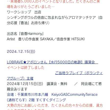
‥来場者5,000人のイベントとなりました。たくさんのご来
場をありがとうございました‥
ワークショップ 出店
シンギングボウルの倍音に包まれながらアロマタッチケア（自
分応援『香油』お持ち帰り）
出店名『音香Harmony』
Artist 香りの作曲家 SAYAKA／倍音作家 HiTSUKI
2024.12.15(日)
LOBRAVE★アポロンさん【水行5000日の軌跡】講演会
イベントは終了しました
ご当地ラブレイブ（ボランティ
アグループ）主催
2024年12月15日(日) 講演会・無料 ／ 同会場にて懇
親会あります
会場：千葉県市川市本八幡 KeiyoGASCommunityTerrace
(通称てらす）2階 すくすくダイニング
大勢の方にお越しいただき、たくさんの方々からの応援、遠方