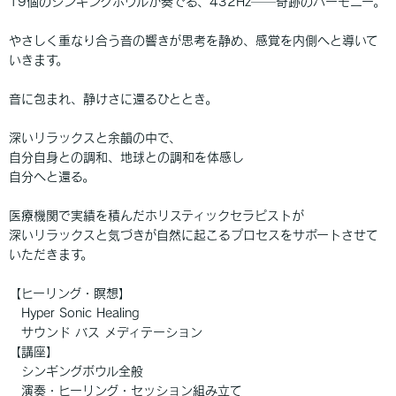
19個のシンギングボウルが奏でる、432Hz──奇跡のハーモニー。
やさしく重なり合う音の響きが思考を静め、感覚を内側へと導いて
いきます。
音に包まれ、静けさに還るひととき。
深いリラックスと余韻の中で、
自分自身との調和、地球との調和を体感し
自分へと還る。
医療機関で実績を積んだホリスティックセラピストが
深いリラックスと気づきが自然に起こるプロセスをサポートさせて
いただきます。
【ヒーリング・瞑想】
Hyper Sonic Healing
サウンド バス メディテーション
【講座】
シンギングボウル全般
演奏・ヒーリング・セッション組み立て