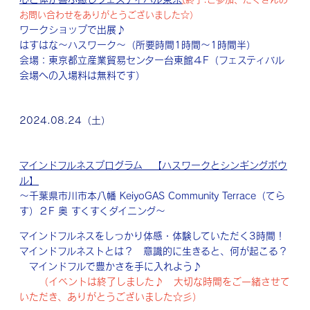
お問い合わせをありがとうございました☆）
ワークショップで出展♪
はすはな～ハスワーク～（所要時間1時間～1時間半）
会場：東京都立産業貿易センター台東館４F（フェスティバル
会場への入場料は無料です）
2024.08.24（土）
マインドフルネスプログラム 【ハスワークとシンギングボウ
ル】
～千葉県市川市本八幡 KeiyoGAS Community Terrace（てら
す）２F 奥 すくすくダイニング～
マインドフルネスをしっかり体感・体験していただく3時間！
マインドフルネストとは？ 意識的に生きると、何が起こる？
マインドフルで豊かさを手に入れよう♪
（イベントは終了しました♪ 大切な時間をご一緒させて
いただき、ありがとうございました☆彡）