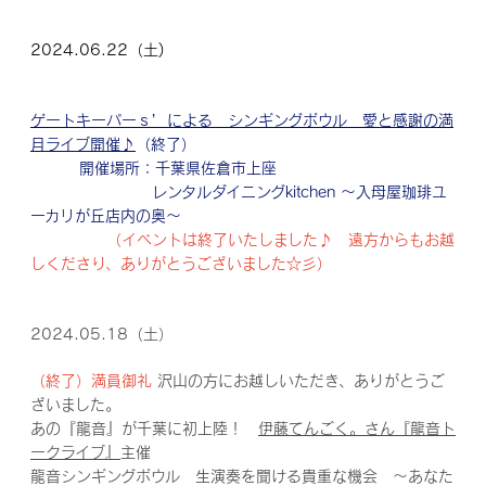
2024.06.22（土)
ゲートキーパーｓ’による シンギングボウル 愛と感謝の満
月ライブ開催♪
（終了）
開催場所：千葉県佐倉市上座
レンタルダイニングkitchen ～入母屋珈琲ユ
ーカリが丘店内の奥～
（イベントは終了いたしました♪ 遠方からもお越
しくださり、ありがとうございました☆彡）
2024.05.18（土）
（終了）満員御礼
沢山の方にお越しいただき、ありがとうご
ざいました。
あの『龍音』が千葉に初上陸！
伊藤てんごく。さん『龍音ト
ークライブ』
主催
龍音シンギングボウル 生演奏を聞ける貴重な機会
～あなた