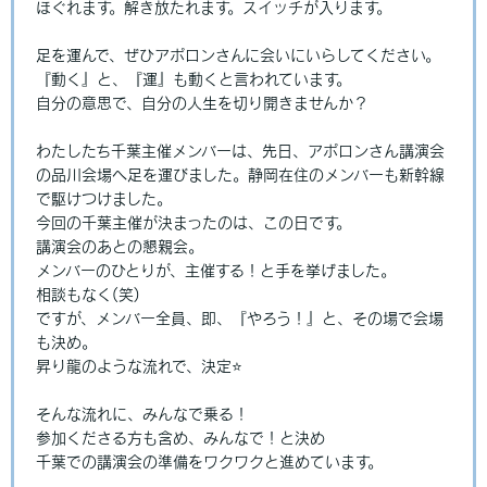
ほぐれます。解き放たれます。スイッチが入ります。
足を運んで、ぜひアポロンさんに会いにいらしてください。
『動く』と、『運』も動くと言われています。
自分の意思で、自分の人生を切り開きませんか？
わたしたち千葉主催メンバーは、先日、アポロンさん講演会
の品川会場へ足を運びました。静岡在住のメンバーも新幹線
で駆けつけました。
今回の千葉主催が決まったのは、この日です。
講演会のあとの懇親会。
メンバーのひとりが、主催する！と手を挙げました。
相談もなく(笑)
ですが、メンバー全員、即、『やろう！』と、その場で会場
も決め。
昇り龍のような流れで、決定⭐
そんな流れに、みんなで乗る！
参加くださる方も含め、みんなで！と決め
千葉での講演会の準備をワクワクと進めています。