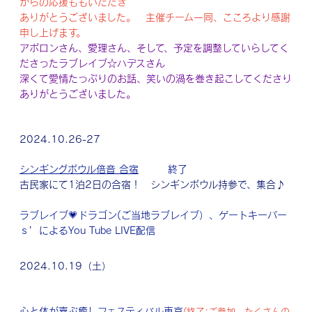
からの応援ももいただき
ありがとうございました。 主催チーム一同、こころより感謝
申し上げます。
アポロンさん、愛理さん、そして、予定を調整していらしてく
ださったラブレイブ☆ハデスさん
深くて愛情たっぷりのお話、笑いの渦を巻き起こしてくださり
ありがとうございました。
2024.10.26-27
シンギングボウル倍音 合宿
終了
古民家にて1泊2日の合宿！
シンギンボウル持参で、集合♪
ラブレイブ💗ドラゴン(ご当地ラブレイブ）、ゲートキーパー
ｓ’によるYou Tube LIVE配信
2024.10.19（土）
心と体が喜ぶ癒しフェスティバル東京
(
終了:ご参加、たくさんの