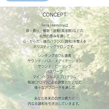
CONCEPT
Terra Harmonyは
音・香り・植物・波動(周波数)などの
自然の恵みを通して
心・からだ・魂のバランス(調和)を整える
ホリスティックサロンです。
シンギングボウル演奏
サウンド・バス・メディテーション
サウンド・ヒーリング
ハスワーク
マインドフルネスプログラム
精油(アロマ)による調整とケアなど
様々なアプローチを通して
あなた本来の自然治癒力と
内なる調和を引き出していきます。