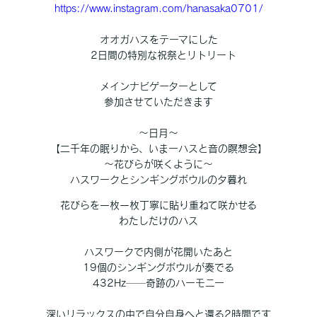
https://www.instagram.com/hanasaka0701/
オオガハスをテーマにした
2日間の特別な祝祭とリトリート
メインナビゲーターとして
参加させていただきます
～日月～
【二千年の眠りから、いまーハスと音の瞑想会】
～花びらが咲くように～
ハスワークとシンギングボウルの夕暮れ
花びらを一枚一枚丁寧に貼り重ねて咲かせる
わたしだけのハス
ハスワークで内側が花開いたあと
19個のシンギングボウルが奏でる
432Hz──奇跡のハーモニー
深いリラックスの中で自分自身へと還る2時間です